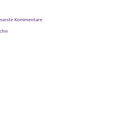
Kein Verzicht auf gesetzlichen Mindesturlaub durch
Prozessvergleich
eueste Kommentare
chiv
Juli 2026
Juni 2026
April 2026
Mai 2025
Januar 2025
November 2024
März 2024
September 2023