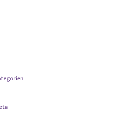
Juni 2021
Februar 2021
November 2020
Juli 2020
Juni 2020
April 2020
tegorien
Allgemein
eta
Anmelden
Eintrags-Feed