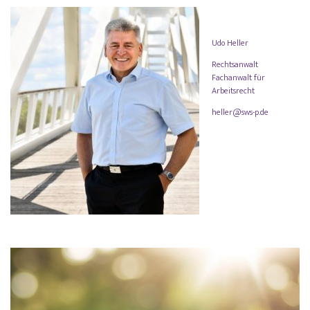
Udo Heller
Rechtsanwalt
Fachanwalt für
Arbeitsrecht
heller@sws-p.de