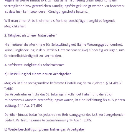
Regelaltersrente hinaus fort. Es muss daher frühzeitig unter Beachtung der
vertraglichen bzw. gesetzlichen Kündigungsfrist gekündigt werden. Zu beachten
ist, dass hier kein besonderer Kündigungsschutz besteht.
Will man einen Arbeitnehmer als Rentner beschäftigen, so gibt es folgende
Möglichkeiten:
2. Tätigkeit als „freier Mitarbeiter“
Hier müssen die Merkmale für Selbstständigkeit (keine Weisungsgebundenheit,
keine Eingliederung in den Betrieb, Unternehmerrisiko) eindeutig vorliegen, um
Scheinselbstständigkeit zu vermeiden.
3. Befristete Tätigkeit als Arbeitnehmer
a) Einstellung bei einem neuen Arbeitgeber
Möglich ist eine sachgrundlose befristete Einstellung bis zu 2 Jahren, § 14 Abs. 2
TzBfG
Bei Arbeitnehmern, die das 52. Lebensjahr vollendet haben und die zuvor
mindestens 4 Monate beschäftigungslos waren, ist eine Befristung bis zu 5 Jahren
zulässig, § 14 Abs. 3 TzBfG
Darüber hinaus bedarf es jedoch eines Befristungsgrundes (z.B. vorübergehender
Bedarf, Vertretung eines Arbeitnehmers) § 14 Abs. 1 TzBfG.
b) Weiterbeschäftigung beim bisherigen Arbeitgeber