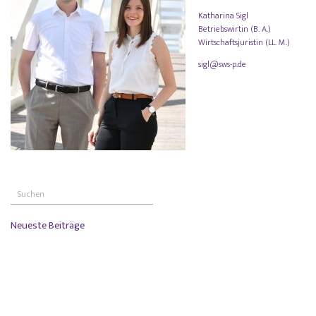
Katharina Sigl
Betriebswirtin (B. A.)
Wirtschaftsjuristin (LL. M.)
sigl@sws-p.de
Neueste Beiträge
NIS 2: Was Unternehmen jetzt wissen müssen
Verhältnismäßigkeit einer Probezeitvereinbarung im befristeten Arbeitsverhältnis
Widerruf der privaten Nutzung eines Dienstwagens
Schadensersatz wegen Verletzung der Datenschutz-Grundverordnung