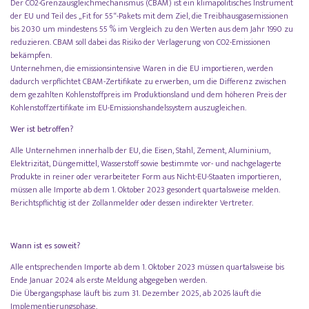
Der CO2-Grenzausgleichmechanismus (CBAM) ist ein klimapolitisches Instrument
der EU und Teil des „Fit for 55“-Pakets mit dem Ziel, die Treibhausgasemissionen
bis 2030 um mindestens 55 % im Vergleich zu den Werten aus dem Jahr 1990 zu
reduzieren. CBAM soll dabei das Risiko der Verlagerung von CO2-Emissionen
bekämpfen.
Unternehmen, die emissionsintensive Waren in die EU importieren, werden
dadurch verpflichtet CBAM-Zertifikate zu erwerben, um die Differenz zwischen
dem gezahlten Kohlenstoffpreis im Produktionsland und dem höheren Preis der
Kohlenstoffzertifikate im EU-Emissionshandelssystem auszugleichen.
Wer ist betroffen?
Alle Unternehmen innerhalb der EU, die Eisen, Stahl, Zement, Aluminium,
Elektrizität, Düngemittel, Wasserstoff sowie bestimmte vor- und nachgelagerte
Produkte in reiner oder verarbeiteter Form aus Nicht-EU-Staaten importieren,
müssen alle Importe ab dem 1. Oktober 2023 gesondert quartalsweise melden.
Berichtspflichtig ist der Zollanmelder oder dessen indirekter Vertreter.
Wann ist es soweit?
Alle entsprechenden Importe ab dem 1. Oktober 2023 müssen quartalsweise bis
Ende Januar 2024 als erste Meldung abgegeben werden.
Die Übergangsphase läuft bis zum 31. Dezember 2025, ab 2026 läuft die
Implementierungsphase.