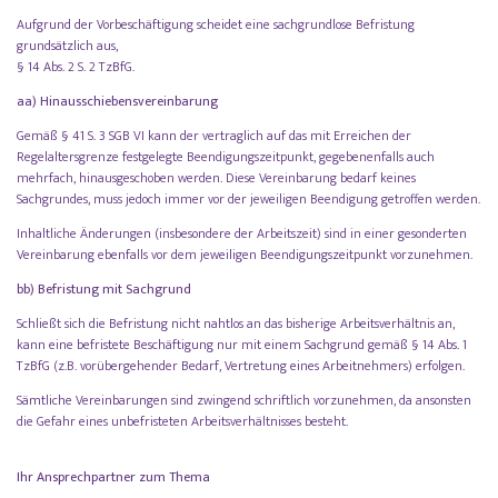
Aufgrund der Vorbeschäftigung scheidet eine sachgrundlose Befristung
grundsätzlich aus,
§ 14 Abs. 2 S. 2 TzBfG.
aa) Hinausschiebensvereinbarung
Gemäß § 41 S. 3 SGB VI kann der vertraglich auf das mit Erreichen der
Regelaltersgrenze festgelegte Beendigungszeitpunkt, gegebenenfalls auch
mehrfach, hinausgeschoben werden. Diese Vereinbarung bedarf keines
Sachgrundes, muss jedoch immer vor der jeweiligen Beendigung getroffen werden.
Inhaltliche Änderungen (insbesondere der Arbeitszeit) sind in einer gesonderten
Vereinbarung ebenfalls vor dem jeweiligen Beendigungszeitpunkt vorzunehmen.
bb) Befristung mit Sachgrund
Schließt sich die Befristung nicht nahtlos an das bisherige Arbeitsverhältnis an,
kann eine befristete Beschäftigung nur mit einem Sachgrund gemäß § 14 Abs. 1
TzBfG (z.B. vorübergehender Bedarf, Vertretung eines Arbeitnehmers) erfolgen.
Sämtliche Vereinbarungen sind zwingend schriftlich vorzunehmen, da ansonsten
die Gefahr eines unbefristeten Arbeitsverhältnisses besteht.
Ihr Ansprechpartner zum Thema