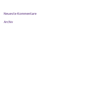
Kein Verzicht auf gesetzlichen Mindesturlaub durch Prozessvergleich
Neueste Kommentare
Archiv
Juli 2026
Juni 2026
April 2026
Mai 2025
Januar 2025
November 2024
März 2024
September 2023
Juli 2023
Juni 2023
März 2023
Januar 2023