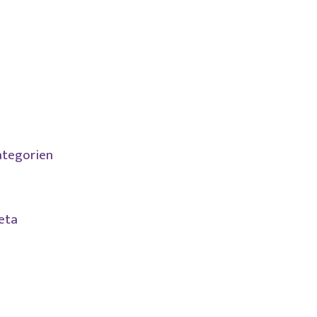
Februar 2021
November 2020
Juli 2020
Juni 2020
April 2020
tegorien
Allgemein
eta
Anmelden
Eintrags-Feed
Kommentar-Feed