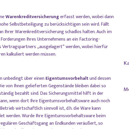
ine
Warenkreditversicherung
erfasst werden, wobei dann
he Selbstbeteiligung zu berücksichtigen sein wird. Fällt
 an Ihrer Warenkreditversicherung schadlos halten. Auch im
 Forderungen Ihres Unternehmens an ein Factoring-
s Vertragspartners „ausgelagert“ werden, wobei hierfür
ren kalkuliert werden müssen.
Ka
gen unbedingt über einen
Eigentumsvorbehalt
und dessen
e von Ihnen gelieferten Gegenstände bleiben dabei so
M
ständig bezahlt sind. Das Sicherungsmittel hilft in der
 dann, wenn dort Ihre Eigentumsvorbehaltsware auch noch
etrieb wirtschaftlich sinnvoll ist, d.h. die Ware kann
det werden. Wurde Ihre Eigentumsvorbehaltsware beim
 regulären Geschäftsgang an Endkunden veräußert, so