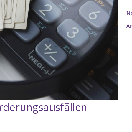
N
Ar
rderungsausfällen