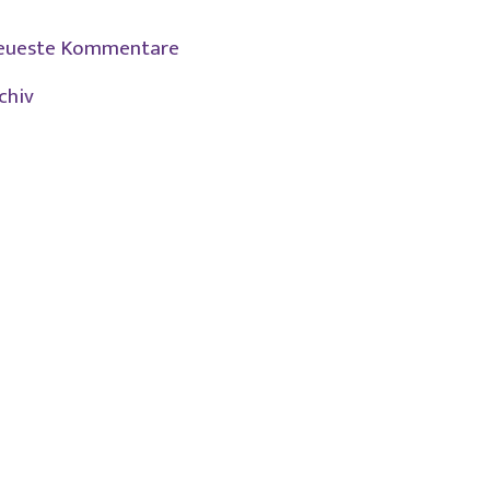
eueste Kommentare
chiv
Juli 2026
Juni 2026
April 2026
Mai 2025
Januar 2025
November 2024
März 2024
September 2023
Juli 2023