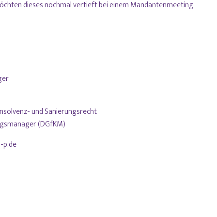
 möchten dieses nochmal vertieft bei einem Mandantenmeeting
ger
Insolvenz- und Sanierungsrecht
ungsmanager (DGfKM)
-p.de